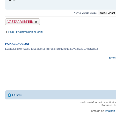
Näytä viestit ajalta:
Lähetä vastaus
Paluu Ensimmäinen alueeni
PAIKALLAOLIJAT
Käyttäjiä lukemassa tätä aluetta: Ei rekisteröityneitä käyttäjiä ja 1 vierailijaa
Error 
Etusivu
Keskustelufoorumin moottorina
Käännös, Lu
Tämäkin on
ilmainen