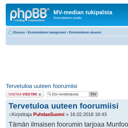
MV-median tukipalsta
Suomalaisten asialla
Etusivu
‹
Ensimmäinen kategoriani
‹
Ensimmäinen alueeni
Tervetuloa uuteen foorumiisi
Lähetä vastaus
Tervetuloa uuteen foorumiisi
Kirjoittaja
PuhdasSuomi
» 16.02.2018 16:43
Tämän ilmaisen foorumin tarjoaa Munfo