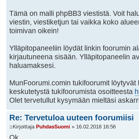
Tämä on malli phpBB3 viestistä. Voit hal
viestin, viestiketjun tai vaikka koko aluee
toimivan oikein!
Ylläpitopaneeliin löydät linkin foorumin al
kirjautuneena sisään. Ylläpitopaneelin a
haluamaksesi.
MunFoorumi.comin tukifoorumit löytyvät
keskutetystä tukifoorumista osoitteesta
h
Olet tervetullut kysymään mieltäsi askarr
Re: Tervetuloa uuteen foorumiisi
Kirjoittaja
PuhdasSuomi
» 16.02.2018 16:56
Ok