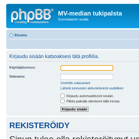
MV-median tukipalsta
Suomalaisten asialla
Etusivu
Kirjaudu sisään katsoaksesi tätä profiilia.
Käyttäjätunnus:
Salasana:
Unohdin salasanani
Lähetä tunnusten aktivointiviesti uudelleen
Kirjaudu automaattisesti sisään.
Piilota paikalla olemiseni tällä kertaa
REKISTERÖIDY