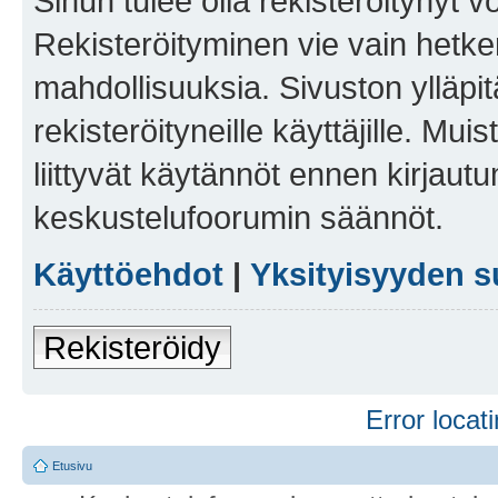
Sinun tulee olla rekisteröitynyt v
Rekisteröityminen vie vain hetken
mahdollisuuksia. Sivuston ylläpit
rekisteröityneille käyttäjille. Mu
liittyvät käytännöt ennen kirjau
keskustelufoorumin säännöt.
Käyttöehdot
|
Yksityisyyden s
Rekisteröidy
Error locati
Etusivu