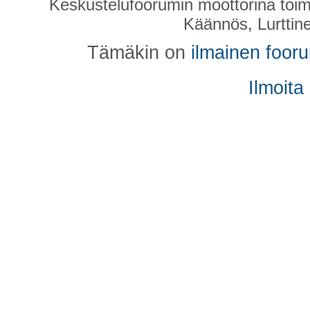
Keskustelufoorumin moottorina toim
Käännös, Lurttin
Tämäkin on
ilmainen foor
Ilmoita