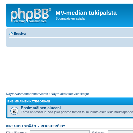
MV-median tukipalsta
Suomalaisten asialla
Etusivu
Näytä vastaamattomat viestit
•
Näytä aktiiviset viestiketjut
ENSIMMÄINEN KATEGORIANI
Ensimmäinen alueeni
Tämä on testialue. Voit joko poistaa tämän tai muokata asetuksia hallintapanee
KIRJAUDU SISÄÄN
•
REKISTERÖIDY
Käyttäjätunnus:
Salasana: