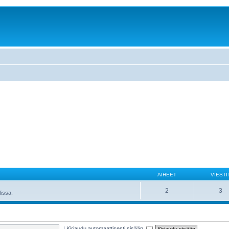
AIHEET
VIESTI
2
3
lissa.
|
Kirjaudu automaattisesti sisään.