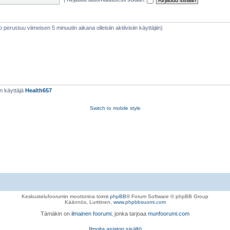
eto perustuu viimeisen 5 minuutin aikana olleisiin aktiivisiin käyttäjiin)
n käyttäjä
Health657
Switch to mobile style
Keskustelufoorumin moottorina toimii
phpBB
® Forum Software © phpBB Group
Käännös, Lurttinen,
www.phpbbsuomi.com
Tämäkin on
ilmainen foorumi
, jonka tarjoaa
munfoorumi.com
Ilmoita asiaton sisältö