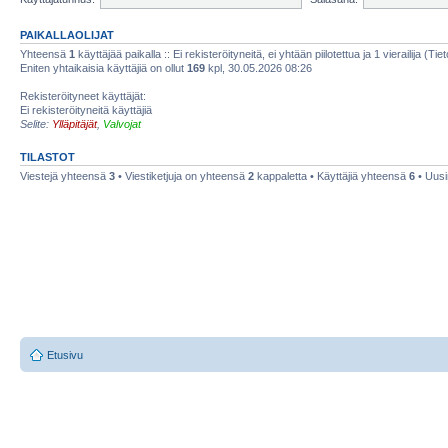
PAIKALLAOLIJAT
Yhteensä
1
käyttäjää paikalla :: Ei rekisteröityneitä, ei yhtään piilotettua ja 1 vierailija (Ti
Eniten yhtaikaisia käyttäjiä on ollut
169
kpl, 30.05.2026 08:26
Rekisteröityneet käyttäjät:
Ei rekisteröityneitä käyttäjiä
Selite:
Ylläpitäjät
,
Valvojat
TILASTOT
Viestejä yhteensä
3
• Viestiketjuja on yhteensä
2
kappaletta • Käyttäjiä yhteensä
6
• Uusi
Etusivu